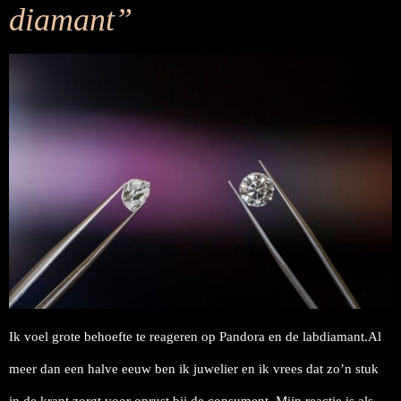
diamant”
Ik voel grote behoefte te reageren op Pandora en de labdiamant.Al
meer dan een halve eeuw ben ik juwelier en ik vrees dat zo’n stuk
in de krant zorgt voor onrust bij de consument. Mijn reactie is als