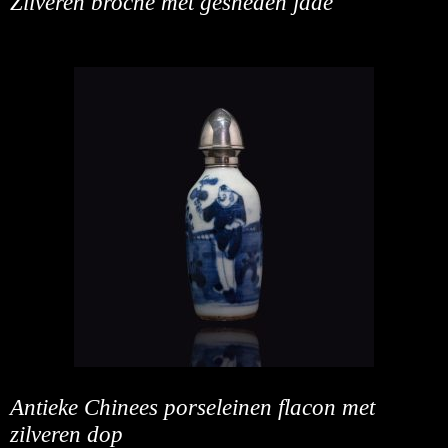
Zilveren broche met gesneden jade
Antieke Chinees porseleinen flacon met
zilveren dop