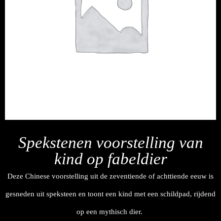
Spekstenen voorstelling van
kind op fabeldier
Deze Chinese voorstelling uit de zeventiende of achttiende eeuw is
gesneden uit speksteen en toont een kind met een schildpad, rijdend
op een mythisch dier.