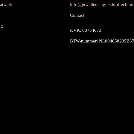
aatwerk
info@juweliersengersdordrecht.nl
Contact
ng
KVK: 88754073
BTW-nummer: NL004658235B3