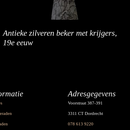
Antieke zilveren beker met krijgers,
19e eeuw
ormatie
Adresgegevens
es
Voorstraat 387-391
ieraden
3311 CT Dordrecht
raden
078 613 9220