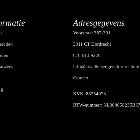
ormatie
Adresgegevens
es
Voorstraat 387-391
ieraden
3311 CT Dordrecht
raden
078 613 9220
aatwerk
info@juweliersengersdordrecht.nl
Contact
ng
KVK: 88754073
BTW-nummer: NL004658235B3