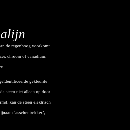
alijn
n van de regenboog voorkomt.
jzer, chroom of vanadium.
en.
geïdentificeerde gekleurde
de steen niet alleen op door
rmd, kan de steen elektrisch
bijnaam ‘asschentrekker’,