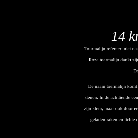
14 k
Tourmalijn refereert niet n
Roze toermalijn dankt zij
Do
De naam toermalijn komt v
stenen. In de achttiende ee
zijn kleur, maar ook door e
geladen raken en lichte 