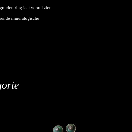
ouden ring laat vooral zien
erende mineralogische
gorie