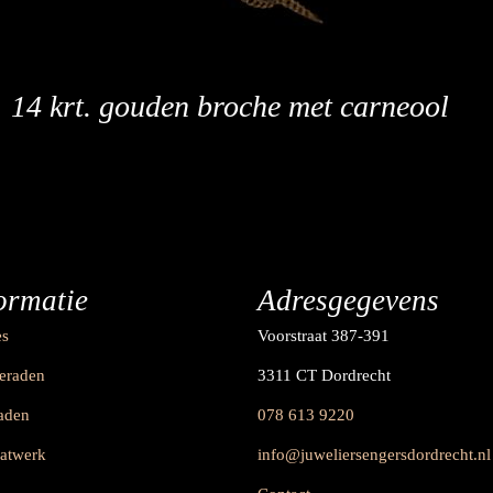
14 krt. gouden broche met carneool
ormatie
Adresgegevens
es
Voorstraat 387-391
ieraden
3311 CT Dordrecht
raden
078 613 9220
aatwerk
info@juweliersengersdordrecht.nl