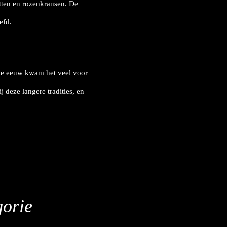
tten en rozenkransen. De
efd.
de eeuw kwam het veel voor
 deze langere tradities, en
gorie