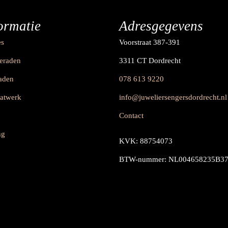
ormatie
Adresgegevens
es
Voorstraat 387-391
ieraden
3311 CT Dordrecht
raden
078 613 9220
aatwerk
info@juweliersengersdordrecht.nl
Contact
ng
KVK: 88754073
BTW-nummer: NL004658235B3