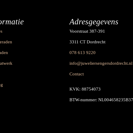
ormatie
Adresgegevens
es
Voorstraat 387-391
ieraden
3311 CT Dordrecht
raden
078 613 9220
aatwerk
info@juweliersengersdordrecht.nl
Contact
ng
KVK: 88754073
BTW-nummer: NL004658235B3