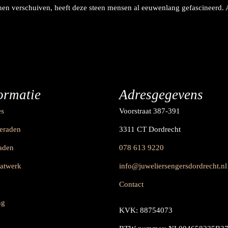
en verschuiven, heeft deze steen mensen al eeuwenlang gefascineerd. Ac
ormatie
Adresgegevens
es
Voorstraat 387-391
ieraden
3311 CT Dordrecht
raden
078 613 9220
aatwerk
info@juweliersengersdordrecht.nl
Contact
ng
KVK: 88754073