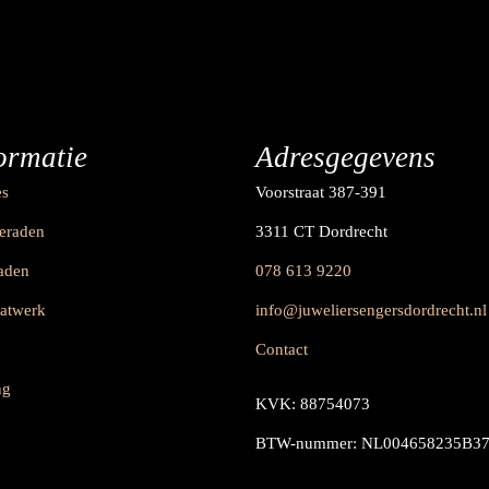
ormatie
Adresgegevens
es
Voorstraat 387-391
ieraden
3311 CT Dordrecht
raden
078 613 9220
aatwerk
info@juweliersengersdordrecht.nl
Contact
ng
KVK: 88754073
BTW-nummer: NL004658235B3